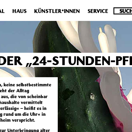
.0 veraltet! Verwende stattdessen get_permalink(). in
/homepa
AL
HAUS
KÜNSTLER*INNEN
SERVICE
 DER „24-STUNDEN-PF
n, keine selbstbestimmte
eht der Alltag
aus, die von scheinbar
haushalte vermittelt
rlässig« – heißt es in
g rund um die Uhr« in
heim verspricht.
ur Unterbringung alter