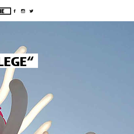
ges/10/d43051023/htdocs/wordpress/wp-
LEGE“