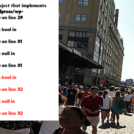
object that implements
dpress/wp-
p
on line
29
 bool in
p
on line
31
 null in
p
on line
31
 bool in
p
on line
32
 null in
p
on line
32