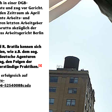
ch in einer DGB-
hte und zog vor Gericht.
 den Zeitraum ab April
mte Arbeits- und
hren letzten Arbeitgeber
brutto abzüglich der
as Arbeitsgericht Berlin
 R. Bratila kennen sich
en, wie z.B. dem sog.
 deutsche Agenturen
ag, den Folgen der
[1]
rständige Praktiken.
 erfolgreich auf
re-
a06-52540088cada