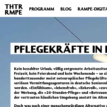
THTR
Deprecated
: Die Funktion post_permalink ist seit Version 4.4
PROGRAMM
BLOG
RAMPE-DIGIT
RMPE
includes/functions.php
on line
6031
PFLEGEKRÄFTE IN
Kein bezahlter Urlaub, völlig entgrenzte Arbeitszeite
Freizeit, kein Feierabend und kein Wochenende – so si
hunderttausender meist osteuropäischer Pflegekräfte 
seriösen Vermittlungsagenturen in deutsche Senioren
werden. »Einfühlsam«, »lebensfroh«, »liebevoll«, »zuve
der Werbung, die »24-Stunden-Pflege« und »Betreuun
der vertrauten häuslichen Umgebung anstatt im Alten
Doch was nach einer menschenwürdigen Alternative z