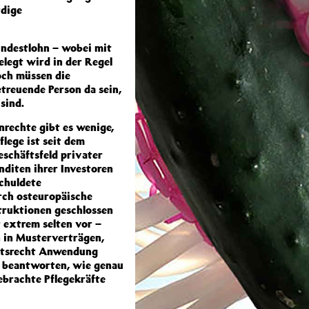
rdige
indestlohn – wobei mit
legt wird in der Regel
och müssen die
treuende Person da sein,
sind.
nrechte gibt es wenige,
flege ist seit dem
schäftsfeld privater
diten ihrer Investoren
schuldete
rch osteuropäische
struktionen geschlossen
 extrem selten vor –
n in Musterverträgen,
eitsrecht Anwendung
u beantworten, wie genau
ebrachte Pflegekräfte