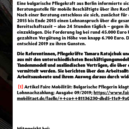
Eine bulgarische Pflegekraft aus Berlin informierte si
Beratungsstelle für mobile Beschäftigte über ihre Rec
Nach einer Beratung entschloss sie sich, zunächst für
2015 bis Ende 2015 einen Lohnanspruch über die gesa
Bereitschaftszeit – also 24 Stunden täglich – gegen i
einzuklagen. Die Forderung lag bei rund 45.000 Euro 
gezahlten Vergütung in Höhe von knapp 6.700 Euro. D
entschied 2019 zu ihren Gunsten.
Die Referentinnen, Pflegekräfte Tamara Ratajchuk und
aus mit den unterschiedlichsten Beschäftigungsmodell
Tandemmodell und ausländischen Verträgen, die über
vermittelt werden. Sie berichten über den Arbeitsallt
Arbeitsausbeute und ihrem Ausweg daraus durch wide
[1]
Artikel Faire Mobilität: Bulgarische Pflegerin klagt
Lohnnachzahlung; Ausgabe 09/2019;
https://www.fai
mobilitaet.de/faelle/++co++81136230-dbd5-11e9-9
Mitgewirkt bei: