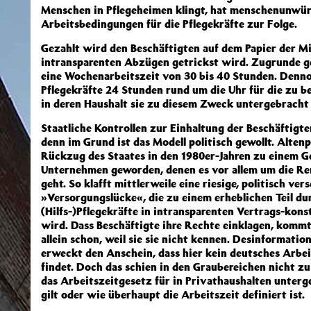
Menschen in Pflegeheimen klingt, hat menschenunwü
Arbeitsbedingungen für die Pflegekräfte zur Folge.
Gezahlt wird den Beschäftigten auf dem Papier der M
intransparenten Abzügen getrickst wird. Zugrunde ge
eine Wochenarbeitszeit von 30 bis 40 Stunden. Denn
Pflegekräfte 24 Stunden rund um die Uhr für die zu be
in deren Haushalt sie zu diesem Zweck untergebracht 
Staatliche Kontrollen zur Einhaltung der Beschäftigte
denn im Grund ist das Modell politisch gewollt. Altenp
Rückzug des Staates in den 1980er-Jahren zu einem Ge
Unternehmen geworden, denen es vor allem um die Ren
geht. So klafft mittlerweile eine riesige, politisch ver
»Versorgungslücke«, die zu einem erheblichen Teil du
(Hilfs-)Pflegekräfte in intransparenten Vertrags-kon
wird. Dass Beschäftigte ihre Rechte einklagen, kommt
allein schon, weil sie sie nicht kennen. Desinformatio
erweckt den Anschein, dass hier kein deutsches Arb
findet. Doch das schien in den Graubereichen nicht z
das Arbeitszeitgesetz für in Privathaushalten unterg
gilt oder wie überhaupt die Arbeitszeit definiert ist.