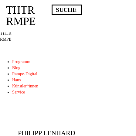
THTR
Deprecated
: Die Funktion post_permalink ist seit Version 4.4.0 veraltet!
Verwende stattdessen get_permalink(). in
RMPE
/homepages/10/d43051023/htdocs/wordpress/wp-includes/functions.php
on
line
6031
THTR
RMPE
Programm
Blog
Rampe-Digital
Haus
Künstler*innen
Service
PHILIPP LENHARD