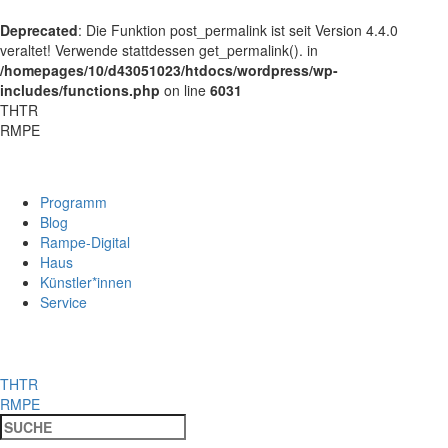
Deprecated
: Die Funktion post_permalink ist seit Version 4.4.0
veraltet! Verwende stattdessen get_permalink(). in
/homepages/10/d43051023/htdocs/wordpress/wp-
includes/functions.php
on line
6031
THTR
RMPE
Programm
Blog
Rampe-Digital
Haus
Künstler*innen
Service
THTR
RMPE