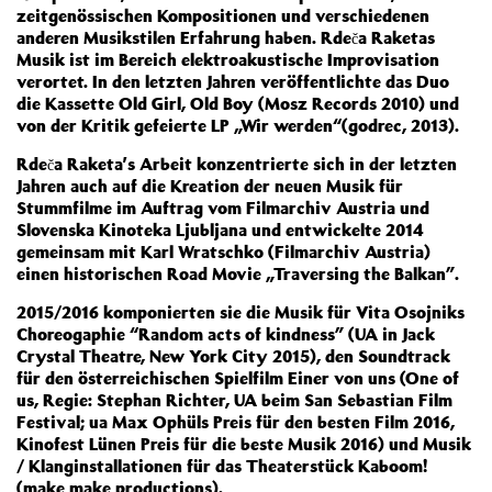
zeitgenössischen Kompositionen und verschiedenen
anderen Musikstilen Erfahrung haben. Rdeča Raketas
Musik ist im Bereich elektroakustische Improvisation
verortet. In den letzten Jahren veröffentlichte das Duo
die Kassette Old Girl, Old Boy (Mosz Records 2010) und
von der Kritik gefeierte LP „Wir werden“(godrec, 2013).
Rdeča Raketa’s Arbeit konzentrierte sich in der letzten
Jahren auch auf die Kreation der neuen Musik für
Stummfilme im Auftrag vom Filmarchiv Austria und
Slovenska Kinoteka Ljubljana und entwickelte 2014
gemeinsam mit Karl Wratschko (Filmarchiv Austria)
einen historischen Road Movie „Traversing the Balkan”.
2015/2016 komponierten sie die Musik für Vita Osojniks
Choreogaphie “Random acts of kindness” (UA in Jack
Crystal Theatre, New York City 2015), den Soundtrack
für den österreichischen Spielfilm Einer von uns (One of
us, Regie: Stephan Richter, UA beim San Sebastian Film
Festival; ua Max Ophüls Preis für den besten Film 2016,
Kinofest Lünen Preis für die beste Musik 2016) und Musik
/ Klanginstallationen für das Theaterstück Kaboom!
(make make productions).