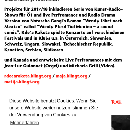
Projekte für 2017/18 inkludieren Serie von Kunst-Radio-
Shows für Ö1 und live Perfromance und Radio Drama
Version von Natascha Gangl’s Roman “Wendy fährt nach
Mexico” called “Wendy Pferd Tod Mexico – a sound
comic”. Rdeča Raketa spielte Konzerte auf verschiedenen
Festivals und in Klubs u.a, in Österreich, Slowenien,
Schweiz, Ungarn, Slowakei, Tschechischer Republik,
Kroatien, Serbien, Südkorea
und Kanada und entwickelte Live Perfromances mit dem
Jean-Luc Guionnet (Orgel) und Michaela Grill (Video).
rdecaraketa.klingt.org
/
maja.klingt.org
/
matija.klingt.org
Diese Website benutzt Cookies. Wenn Sie
Mitgewirkt bei:
DIE REVANCHE DER SCHLANGENFRAU.
KLANGCOMIC FREI NACH UNICA ZÜRN
unsere Website weiter nutzen, stimmen Sie
der Verwendung von Cookies zu.
Mehr erfahren