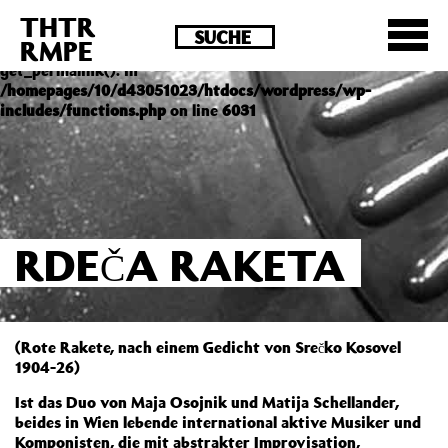
THTR
Deprecated
: Die Funktion post_permalink ist seit
RMPE
Version 4.4.0 veraltet! Verwende stattdessen
get_permalink(). in
/homepages/10/d43051023/htdocs/wordpress/wp-
includes/functions.php
on line
6031
RDEČA RAKETA
(Rote Rakete, nach einem Gedicht von Srečko Kosovel
1904-26)
Ist das Duo von Maja Osojnik und Matija Schellander,
beides in Wien lebende international aktive Musiker und
Komponisten, die mit abstrakter Improvisation,