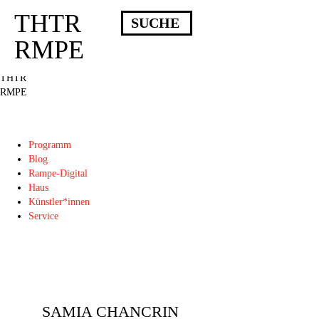
THTR
Deprecated
: Die Funktion post_permalink ist seit Version 4.4.0 veraltet!
Verwende stattdessen get_permalink(). in
RMPE
/homepages/10/d43051023/htdocs/wordpress/wp-includes/functions.php
on
line
6031
THTR
RMPE
Programm
Blog
Rampe-Digital
Haus
Künstler*innen
Service
SAMIA CHANCRIN