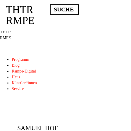
THTR
Deprecated
: Die Funktion post_permalink ist seit Version 4.4.0 veraltet!
Verwende stattdessen get_permalink(). in
RMPE
/homepages/10/d43051023/htdocs/wordpress/wp-includes/functions.php
on
line
6031
THTR
RMPE
Programm
Blog
Rampe-Digital
Haus
Künstler*innen
Service
SAMUEL HOF