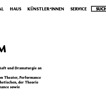
.0 veraltet! Verwende stattdessen get_permalink(). in
/homepa
AL
HAUS
KÜNSTLER*INNEN
SERVICE
M
haft und Dramaturgie an
on Theater, Performance
hetischen, der Theorie
mance sowie