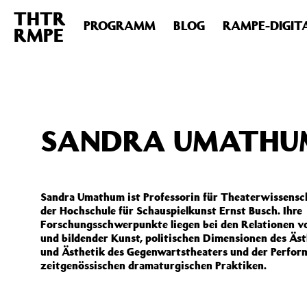
THTR
Deprecated
: Die Funktion post_permalink ist seit Version 4.4
PROGRAMM
BLOG
RAMPE-DIGIT
RMPE
includes/functions.php
on line
6031
SANDRA UMATHU
Sandra Umathum ist Professorin für Theaterwissensc
der Hochschule für Schauspielkunst Ernst Busch. Ihre
Forschungsschwerpunkte liegen bei den Relationen v
und bildender Kunst, politischen Dimensionen des Äst
und Ästhetik des Gegenwartstheaters und der Perfor
zeitgenössischen dramaturgischen Praktiken.