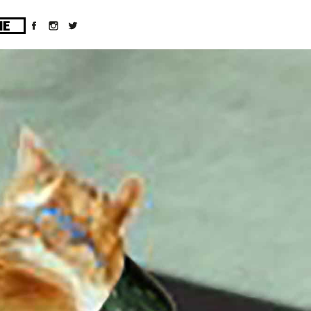
ges/10/d43051023/htdocs/wordpress/wp-