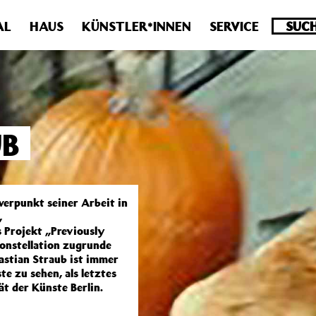
.0 veraltet! Verwende stattdessen get_permalink(). in
/homepa
AL
HAUS
KÜNSTLER*INNEN
SERVICE
UB
hwerpunkt seiner Arbeit in
,
 Projekt „Previously
Konstellation zugrunde
bastian Straub ist immer
e zu sehen, als letztes
ät der Künste Berlin.