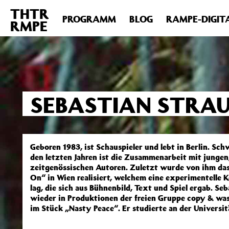
THTR
Deprecated
: Die Funktion post_permalink ist seit Version 4.4
PROGRAMM
BLOG
RAMPE-DIGIT
RMPE
includes/functions.php
on line
6031
SEBASTIAN STRA
Geboren 1983, ist Schauspieler und lebt in Berlin. Sc
den letzten Jahren ist die Zusammenarbeit mit jungen
zeitgenössischen Autoren. Zuletzt wurde von ihm das
On“ in Wien realisiert, welchem eine experimentelle 
lag, die sich aus Bühnenbild, Text und Spiel ergab. Se
wieder in Produktionen der freien Gruppe copy & wast
im Stück „Nasty Peace“. Er studierte an der Universit