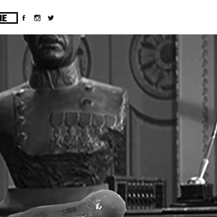
ges/10/d43051023/htdocs/wordpress/wp-