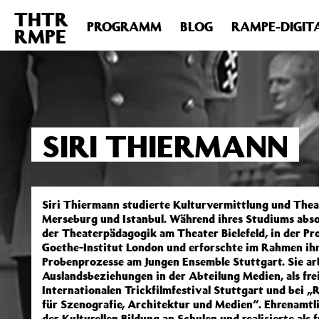
THTR
Deprecated
: Die Funktion post_permalink ist seit Version 4.4
PROGRAMM
BLOG
RAMPE-DIGIT
RMPE
includes/functions.php
on line
6031
SIRI THIERMANN
Siri Thiermann studierte Kulturvermittlung und Theat
Merseburg und Istanbul. Während ihres Studiums absol
der Theaterpädagogik am Theater Bielefeld, in der P
Goethe-Institut London und erforschte im Rahmen ih
Probenprozesse am Jungen Ensemble Stuttgart. Sie arb
Auslandsbeziehungen in der Abteilung Medien, als fre
Internationalen Trickfilmfestival Stuttgart und bei 
für Szenografie, Architektur und Medien“. Ehrenamtlic
der Kulturellen Bildung an Schulen und realisierte als f