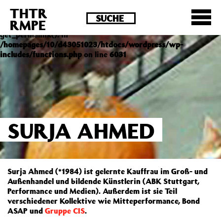
THTR
Deprecated
: Die Funktion post_permalink ist seit
RMPE
Version 4.4.0 veraltet! Verwende stattdessen
get_permalink(). in
/homepages/10/d43051023/htdocs/wordpress/wp-
includes/functions.php
on line
6031
SURJA AHMED
Surja Ahmed (*1984) ist gelernte Kauffrau im Groß- und
Außenhandel und bildende Künstlerin (ABK Stuttgart,
Performance und Medien). Außerdem ist sie Teil
verschiedener Kollektive wie Mitteperformance, Bond
ASAP und
Gruppe CIS
.