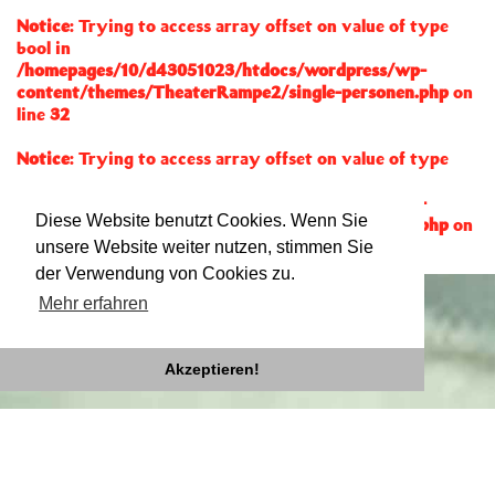
Notice
: Trying to access array offset on value of type
bool in
/homepages/10/d43051023/htdocs/wordpress/wp-
content/themes/TheaterRampe2/single-personen.php
on
line
32
Notice
: Trying to access array offset on value of type
null in
/homepages/10/d43051023/htdocs/wordpress/wp-
Diese Website benutzt Cookies. Wenn Sie
content/themes/TheaterRampe2/single-personen.php
on
line
32
unsere Website weiter nutzen, stimmen Sie
der Verwendung von Cookies zu.
Mehr erfahren
Akzeptieren!