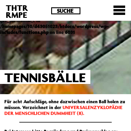
THTR
Deprecated
: Die Funktion post_permalink ist seit
RMPE
Version 4.4.0 veraltet! Verwende stattdessen
get_permalink(). in
/homepages/10/d43051023/htdocs/wordpress/wp-
includes/functions.php
on line
6031
TENNISBÄLLE
Für acht Aufschläge, ohne dazwischen einen Ball holen zu
müssen. Verzeichnet in der
UNIVERSALENZYKLOPÄDIE
DER MENSCHLICHEN DUMMHEIT (8).