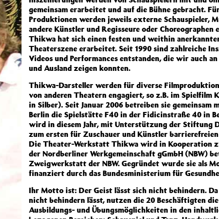
gemeinsam erarbeitet und auf die Bühne gebracht. Für
Produktionen werden jeweils externe Schauspieler, M
andere Künstler und Regisseure oder Choreographen e
Thikwa hat sich einen festen und weithin anerkannten
Theaterszene erarbeitet. Seit 1990 sind zahlreiche In
Videos und Performances entstanden, die wir auch an v
und Ausland zeigen konnten.
Thikwa-Darsteller werden für diverse Filmproduktio
von anderen Theatern engagiert, so z.B. im Spielfilm
in Silber). Seit Januar 2006 betreiben sie gemeinsam 
Berlin die Spielstätte F40 in der Fidicinstraße 40 in 
wird in diesem Jahr, mit Unterstützung der Stiftung D
zum ersten für Zuschauer und Künstler barrierefreie
Die Theater-Werkstatt Thikwa wird in Kooperation z
der Nordberliner Werkgemeinschaft gGmbH (NBW) betr
Zweigwerkstatt der NBW. Gegründet wurde sie als Mo
finanziert durch das Bundesministerium für Gesundhe
Ihr Motto ist: Der Geist lässt sich nicht behindern. D
nicht behindern lässt, nutzen die 20 Beschäftigten di
Ausbildungs- und Übungsmöglichkeiten in den inhaltl