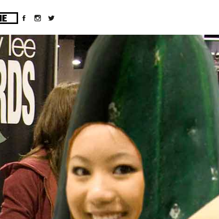
ges/10/d43051023/htdocs/wordpress/wp-