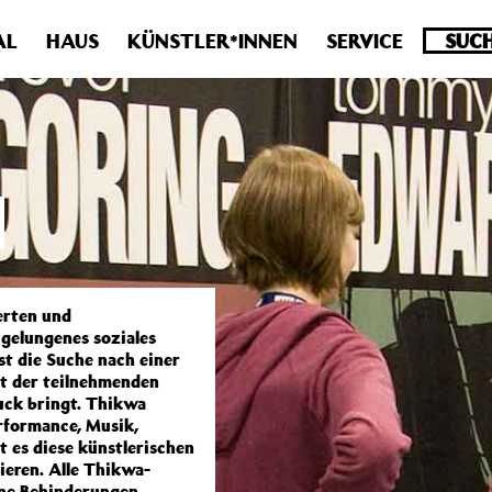
.0 veraltet! Verwende stattdessen get_permalink(). in
/homepa
AL
HAUS
KÜNSTLER*INNEN
SERVICE
erten und
 gelungenes soziales
t die Suche nach einer
it der teilnehmenden
uck bringt. Thikwa
erformance, Musik,
t es diese künstlerischen
ieren. Alle Thikwa-
hne Behinderungen