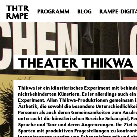
THTR
Deprecated
: Die Funktion post_permalink ist seit Version 4.4
PROGRAMM
BLOG
RAMPE-DIGIT
RMPE
includes/functions.php
on line
6031
THEATER THIKWA
Thikwa ist ein künstlerisches Experiment mit behind
nichtbehinderten Künstlern. Es ist allerdings auch ein
Experiment. Allen Thikwa-Produktionen gemeinsam is
Ästhetik, die sowohl die besondere Unterschiedlichke
Personen als auch deren Gemeinsamkeiten zum Ausdr
untersucht die künstlerischen Bereiche Schauspiel, P
Sprache und Tanz und deren Angrenzungen. Ihr Ziel is
Sparten mit produktiven Fragestellungen zu konfront
Inszenierungen werden von Schauspielern mit und o