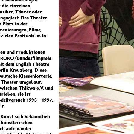
 die einzelnen
usiker, Tänzer oder
ngagiert. Das Theater
 Platz in der
szenierungen, Filme,
ielen Festivals im In-
nen und Produktionen
 KROKO (Bundesfilmpreis
mit dem English Theatre
Berlin Kreuzberg. Diese
eutsche Klassenlotterie,
n Theater umgebaut.
wischen Thikwa e.V. und
ieben, sie ist
dellversuch 1995 – 1997,
it.
a Kunst sich bekanntlich
e künstlerischen
ich aufeinander