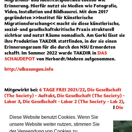
Erinnerung. Hierfür nutzt sie Medien wie Fotografie,
Video, Installation und Bildhauerei. Mit dem 2017
gegründeten >>Institut für Künstlerische
Migrationsforschung<< macht sie diese künstlerische,
sozial- und gesellschaftskritische Praxis strukturell
sichtbar und nutzt Räume nomadisch. Am Gorki lässt sie
ihre Produktion TAKDIR stattfinden, in der sie einen
Erinnerungsraum für die durch den NSU Ermordeten
schafft. Im Sommer 2022 wurde TAKDIR in
DAS
SCHAUDEPOT
von Herbordt/Mohren aufgenommen.
http://ulkusungun.info
Mitgewirkt bei:
6 TAGE FREI 2021/22
,
Die Gesellschaft
(The Society) - Auftakt
,
Die Gesellschaft (The Society) -
Labor 3
,
Die Gesellschaft - Labor 2 (The Society - Lab 2)
,
Die Gesellschaft - Labor 4 (The Society - Lab 4)
und
Die
Gesellschaft/The Society - Finale
Diese Website benutzt Cookies. Wenn Sie
unsere Website weiter nutzen, stimmen Sie
der Verwendung von Cookies zu.