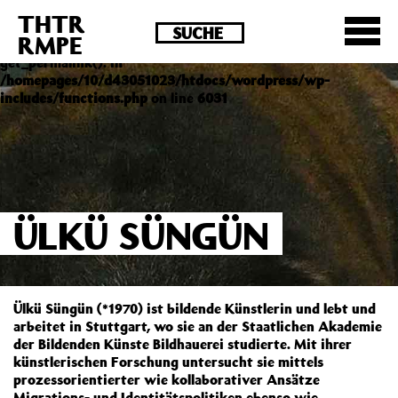
THTR
Deprecated
: Die Funktion post_permalink ist seit
RMPE
Version 4.4.0 veraltet! Verwende stattdessen
get_permalink(). in
/homepages/10/d43051023/htdocs/wordpress/wp-
includes/functions.php
on line
6031
ÜLKÜ SÜNGÜN
Ülkü Süngün (*1970) ist bildende Künstlerin und lebt und
arbeitet in Stuttgart, wo sie an der Staatlichen Akademie
der Bildenden Künste Bildhauerei studierte. Mit ihrer
künstlerischen Forschung untersucht sie mittels
prozessorientierter wie kollaborativer Ansätze
Migrations- und Identitätspolitiken ebenso wie