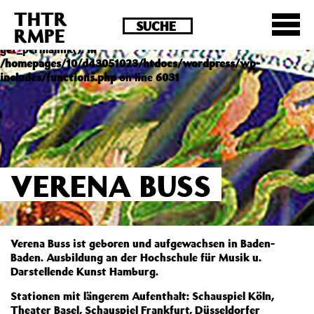
THTR
Deprecated
: Die Funktion post_permalink ist seit
RMPE
Version 4.4.0 veraltet! Verwende stattdessen
get_permalink(). in
/homepages/10/d43051023/htdocs/wordpress/wp-
includes/functions.php
on line
6031
VERENA BUSS
Verena Buss ist geboren und aufgewachsen in Baden-
Baden. Ausbildung an der Hochschule für Musik u.
Darstellende Kunst Hamburg.
Stationen mit längerem Aufenthalt: Schauspiel Köln,
Theater Basel, Schauspiel Frankfurt, Düsseldorfer