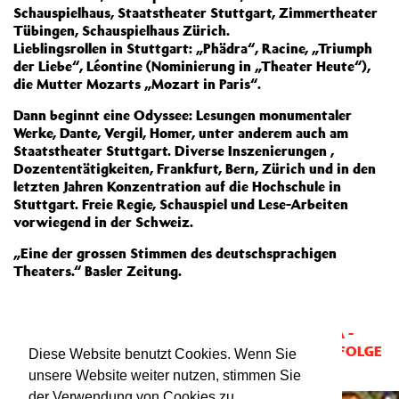
Schauspielhaus, Staatstheater Stuttgart, Zimmertheater
Tübingen, Schauspielhaus Zürich.
Lieblingsrollen in Stuttgart: „Phädra“, Racine, „Triumph
der Liebe“, Léontine (Nominierung in „Theater Heute“),
die Mutter Mozarts „Mozart in Paris“.
Dann beginnt eine Odyssee: Lesungen monumentaler
Werke, Dante, Vergil, Homer, unter anderem auch am
Staatstheater Stuttgart. Diverse Inszenierungen ,
Dozententätigkeiten, Frankfurt, Bern, Zürich und in den
letzten Jahren Konzentration auf die Hochschule in
Stuttgart. Freie Regie, Schauspiel und Lese-Arbeiten
vorwiegend in der Schweiz.
„Eine der grossen Stimmen des deutschsprachigen
Theaters.“ Basler Zeitung.
Mitgewirkt bei:
DON QUIJOTE VON DER MANCHA -
FOLGE 1
und
DON QUIJOTE VON DER MANCHA - FOLGE
Diese Website benutzt Cookies. Wenn Sie
2
unsere Website weiter nutzen, stimmen Sie
der Verwendung von Cookies zu.