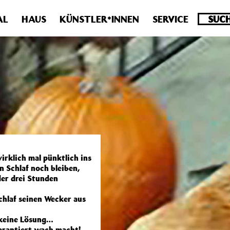
.0 veraltet! Verwende stattdessen get_permalink(). in
/homepa
AL
HAUS
KÜNSTLER*INNEN
SERVICE
rklich mal pünktlich ins
n Schlaf noch bleiben,
der drei Stunden
hlaf seinen Wecker aus
h keine Lösung…
garantiert wach macht!