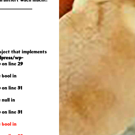
object that implements
dpress/wp-
p
on line
29
 bool in
p
on line
31
 null in
p
on line
31
 bool in