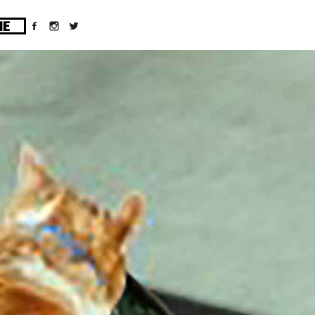
ges/10/d43051023/htdocs/wordpress/wp-