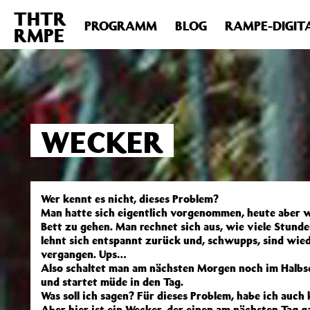
THTR
Deprecated
: Die Funktion post_permalink ist seit Version 4.4
PROGRAMM
BLOG
RAMPE-DIGIT
RMPE
includes/functions.php
on line
6031
WECKER
Wer kennt es nicht, dieses Problem?
Man hatte sich eigentlich vorgenommen, heute aber wi
Bett zu gehen. Man rechnet sich aus, wie viele Stunde
lehnt sich entspannt zurück und, schwupps, sind wie
vergangen. Ups…
Also schaltet man am nächsten Morgen noch im Halbsc
und startet müde in den Tag.
Was soll ich sagen? Für dieses Problem, habe ich auc
Aber hier ist ein Wecker, der einen am nächsten Tag 