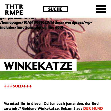
THTR
Deprecated
: Die Funktion post_permalink ist seit
RMPE
Version 4.4.0 veraltet! Verwende stattdessen
get_permalink(). in
/homepages/10/d43051023/htdocs/wordpress/wp-
includes/functions.php
on line
6031
WINKEKATZE
+++SOLD+++
Vermisst Ihr in diesen Zeiten auch jemanden, der Euch
zuwinkt? Goldene Winkekatze. Bekannt aus
DER HUND