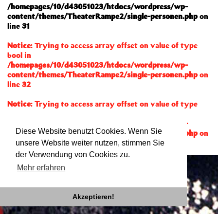
/homepages/10/d43051023/htdocs/wordpress/wp-
content/themes/TheaterRampe2/single-personen.php
on
line
31
Notice
: Trying to access array offset on value of type
bool in
/homepages/10/d43051023/htdocs/wordpress/wp-
content/themes/TheaterRampe2/single-personen.php
on
line
32
Notice
: Trying to access array offset on value of type
null in
/homepages/10/d43051023/htdocs/wordpress/wp-
Diese Website benutzt Cookies. Wenn Sie
content/themes/TheaterRampe2/single-personen.php
on
line
32
unsere Website weiter nutzen, stimmen Sie
der Verwendung von Cookies zu.
Mehr erfahren
Akzeptieren!