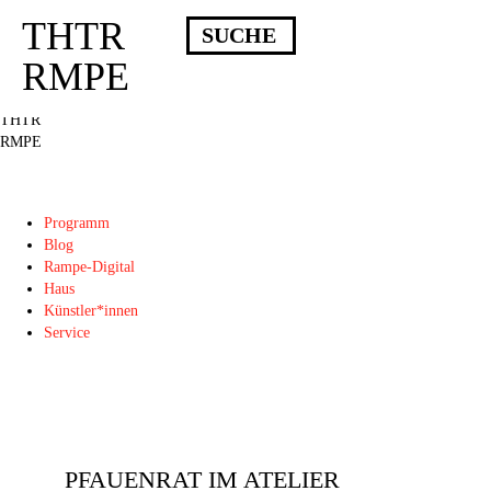
THTR
Deprecated
: Die Funktion post_permalink ist seit Version 4.4.0 veraltet!
Verwende stattdessen get_permalink(). in
RMPE
/homepages/10/d43051023/htdocs/wordpress/wp-includes/functions.php
on
line
6031
THTR
RMPE
Programm
Blog
Rampe-Digital
Haus
Künstler*innen
Service
PFAUENRAT IM ATELIER