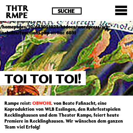
THTR
Deprecated
: Die Funktion post_permalink ist seit
RMPE
Version 4.4.0 veraltet! Verwende stattdessen
get_permalink(). in
/homepages/10/d43051023/htdocs/wordpress/wp-
includes/functions.php
on line
6031
TOI TOI TOI!
Rampe reist:
OBWOHL
von Beate Faßnacht, eine
Koproduktion von WLB Esslingen, den Ruhrfestspielen
Recklinghausen und dem Theater Rampe, feiert heute
Premiere in Recklinghausen. Wir wünschen dem ganzen
Team viel Erfolg!