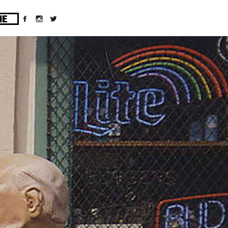
ges/10/d43051023/htdocs/wordpress/wp-