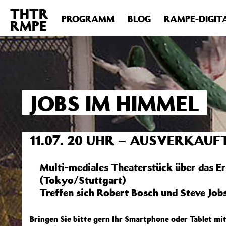
THTR
Deprecated
: Die Funktion post_permalink ist seit Version 4.4
PROGRAMM
BLOG
RAMPE-DIGIT
RMPE
includes/functions.php
on line
6031
JOBS IM HIMMEL
11.07. 20 UHR – AUSVERKAUF
Multi-mediales Theaterstück über das Er
(Tokyo/Stuttgart)
Treffen sich Robert Bosch und Steve Jo
Bringen Sie bitte gern Ihr Smartphone oder Tablet mit