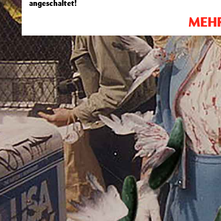
angeschaltet!
MEH