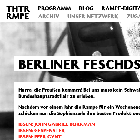
THTR
PROGRAMM
BLOG
RAMPE-DIGIT
Deprecated
: Die Funktion post_permalink ist seit Version 4.4
RMPE
includes/functions.php
ARCHIV
on line
UNSER NETZWERK
6031
ZUG
BERLINER FESCHDS
Hurra, die Preußen kommen! Bei uns muss kein Schwab
Bundeshauptstadtflair zu erleben.
Nachdem vor einem Jahr die Rampe für ein Wochenende
schicken nun die Sophiensæle ihre besten Produktionen
IBSEN: JOHN GABRIEL BORKMAN
IBSEN: GESPENSTER
IBSEN: PEER GYNT