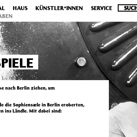
AL
HAUS
KÜNSTLER*INNEN
SERVICE
.0 veraltet! Verwende stattdessen get_permalink(). in
/homepa
ABEN
PIELE
e nach Berlin ziehen, um
 die Sophiensæle in Berlin eroberten,
 ins Ländle. Mit dabei sind: