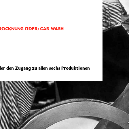
TROCKNUNG ODER: CAR WASH
er den Zugang zu allen sechs Produktionen