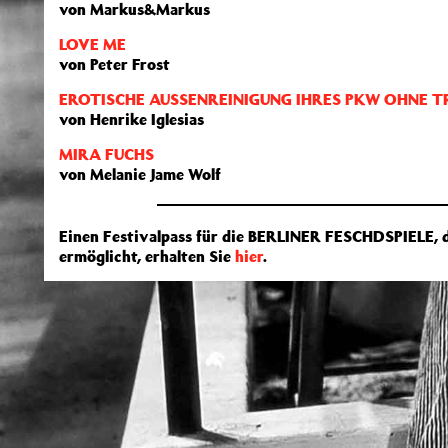
von Markus&Markus
LOVE ME
von Peter Frost
EROTISCHE AUSSENREINIGUNG IHRES PKW OHNE 
von Henrike Iglesias
MIRA FUCHS
von Melanie Jame Wolf
Einen Festivalpass für die BERLINER FESCHDSPIELE, d
ermöglicht, erhalten Sie
hier
.