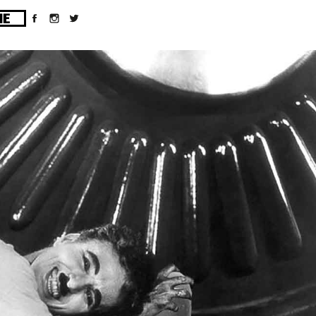
ges/10/d43051023/htdocs/wordpress/wp-