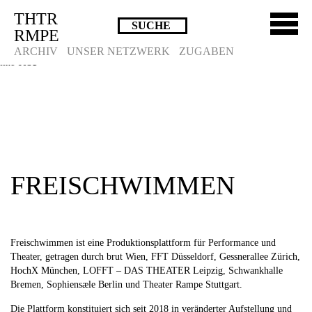
THTR
Deprecated
: Die Funktion post_permalink ist seit Version 4.4.0 veraltet!
RMPE
Verwende stattdessen get_permalink(). in
/homepages/10/d43051023/htdocs/wordpress/wp-includes/functions.php
on
ARCHIV
UNSER NETZWERK
ZUGABEN
line
6031
FREISCHWIMMEN
Freischwimmen ist eine Produktionsplattform für Performance und
Theater, getragen durch brut Wien, FFT Düsseldorf, Gessnerallee Zürich,
HochX München, LOFFT – DAS THEATER Leipzig, Schwankhalle
Bremen, Sophiensæle Berlin und Theater Rampe Stuttgart.
Die Plattform konstituiert sich seit 2018 in veränderter Aufstellung und