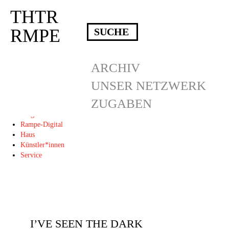
THTR
Deprecated
: Die Funktion post_permalink ist seit Version 4.4.0 veraltet!
Verwende stattdessen get_permalink(). in
RMPE
/homepages/10/d43051023/htdocs/wordpress/wp-includes/functions.php
on
line
6031
THTR
ARCHIV
RMPE
UNSER NETZWERK
ZUGABEN
Programm
Blog
Rampe-Digital
Haus
Künstler*innen
Service
I’VE SEEN THE DARK