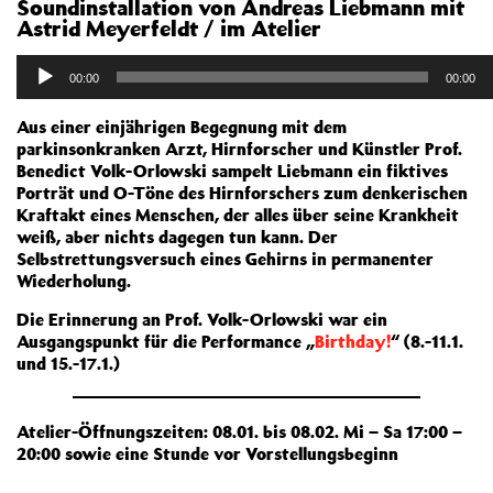
Soundinstallation von Andreas Liebmann mit
Astrid Meyerfeldt / im Atelier
Audio-
Player
00:00
00:00
Aus einer einjährigen Begegnung mit dem
parkinsonkranken Arzt, Hirnforscher und Künstler Prof.
Benedict Volk-Orlowski sampelt Liebmann ein fiktives
Porträt und O-Töne des Hirnforschers zum denkerischen
Kraftakt eines Menschen, der alles über seine Krankheit
weiß, aber nichts dagegen tun kann. Der
Selbstrettungsversuch eines Gehirns in permanenter
Wiederholung.
Die Erinnerung an Prof. Volk-Orlowski war ein
Ausgangspunkt für die Performance „
Birthday!
“ (8.-11.1.
und 15.-17.1.)
Atelier-Öffnungszeiten: 08.01. bis 08.02. Mi – Sa 17:00 –
20:00 sowie eine Stunde vor Vorstellungsbeginn