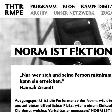
THTR
PROGRAMM
BLOG
RAMPE-DIGIT
Deprecated
: Die Funktion post_permalink ist seit Version 4.4
RMPE
includes/functions.php
ARCHIV
on line
UNSER NETZWERK
6031
ZUG
NORM IST F!KTIO
„Nur wer sich und seine Person mitnimmt
kann sie erreichen.“
Hannah Arendt
Ausgangspunkt ist die Performance der Norm: wie übe
uns auf einem öffentlichen Platz, wie in einem Eink
Kleidung, welches Verhalten angemessen? NORM IST F