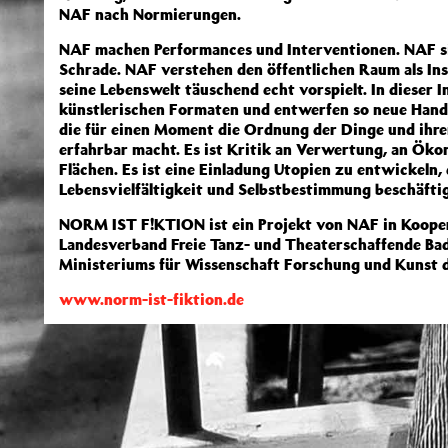
NAF nach Normierungen.
NAF machen Performances und Interventionen. NAF s
Schrade. NAF verstehen den öffentlichen Raum als In
seine Lebenswelt täuschend echt vorspielt. In dieser 
künstlerischen Formaten und entwerfen so neue Hand
die für einen Moment die Ordnung der Dinge und ihren
erfahrbar macht. Es ist Kritik an Verwertung, an Öko
Flächen. Es ist eine Einladung Utopien zu entwickeln,
Lebensvielfältigkeit und Selbstbestimmung beschäfti
NORM IST F!KTION ist ein Projekt von NAF in Koope
Landesverband Freie Tanz- und Theaterschaffende Bad
Ministeriums für Wissenschaft Forschung und Kunst
www.norm-ist-fiktion.de