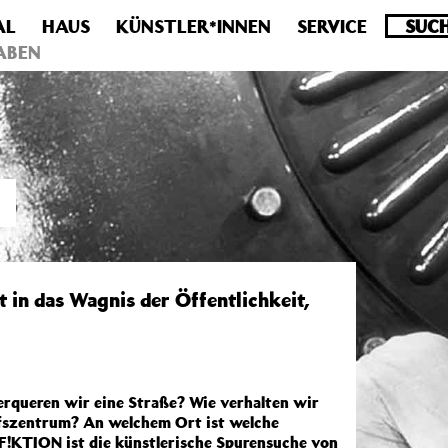
AL
HAUS
KÜNSTLER*INNEN
SERVICE
.0 veraltet! Verwende stattdessen get_permalink(). in
/homepa
ABEN
N
 in das Wagnis der Öffentlichkeit,
rqueren wir eine Straße? Wie verhalten wir
aufszentrum? An welchem Ort ist welche
!KTION ist die künstlerische Spurensuche von