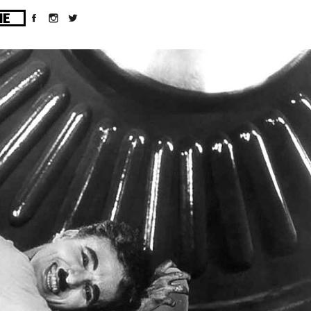
ges/10/d43051023/htdocs/wordpress/wp-