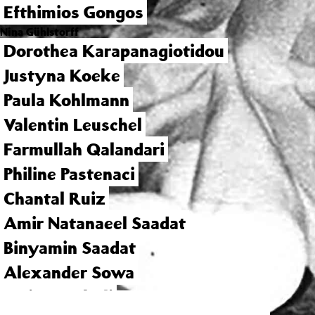
Efthimios Gongos
Nina Gühlstorff
Dorothea Karapanagiotidou
Justyna Koeke
Paula Kohlmann
Valentin Leuschel
Farmullah Qalandari
Philine Pastenaci
Chantal Ruiz
Amir Natanaeel Saadat
Binyamin Saadat
Alexander Sowa
Paria Tavakoli