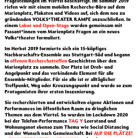
Fragestellungen im Viertel beschäftigt. Im Sommer 2019
riefen wir mit einem mobilen Recherche-Büro auf dem
Marienplatz, Plakaten und Videos auf, sich dem neu zu
gründenden VOLKS*THEATER RAMPE anzuschließen. In
einem
Labor und Open-Stage
wurden gemeinsam mit
Passant*innen vom Marienplatz Fragen an ein neues
Volks*theater formuliert.
Im Herbst 2019 formierte sich ein 15-köpfiges
Nachbarschafts-Ensemble aus Stuttgart-Süd und begann
in
offenen Recherchetreffen
Geschichten über den
Marienplatz zu sammeln. Der Platz ist Dreh- und
Angelpunkt und das verbindende Element für alle
Ensemble-Mitglieder. Für sie alle ist er alltäglicher
Treffpunkt, Weg oder Kreuzungspunkt und wurde so zum
Protagonisten ihrer ersten Inszenierung.
Sie recherchierten und entwickelten eigene Aktionen und
Performances im öffentlichen Raum zu dringlichen
Themen aus dem Viertel. So wurden im Lockdown 2020
bei der Telefon-Performance
TAG Y
Leerstand und
Wohnungsnot ebenso zum Thema wie Social Distancing
und der Wunsch nach Gemeinschaft. Bei
AUF DIE PLÄTZE!