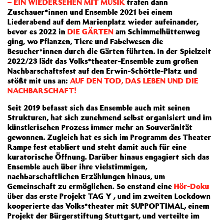
– EIN WIEDERSEHEN MIT MUSIK
trafen dann
Zuschauer*innen und Ensemble 2021 bei einem
Liederabend auf dem Marienplatz wieder aufeinander,
bevor es 2022 in
DIE GÄRTEN
am Schimmelhüttenweg
ging, wo Pflanzen, Tiere und Fabelwesen die
Besucher*innen durch die Gärten führten. In der Spielzeit
2022/23 lädt das Volks*theater-Ensemble zum großen
Nachbarschaftsfest auf den Erwin-Schöttle-Platz und
stößt mit uns an:
AUF DEN TOD, DAS LEBEN UND DIE
NACHBARSCHAFT!
Seit 2019 befasst sich das Ensemble auch mit seinen
Strukturen, hat sich zunehmend selbst organisiert und im
künstlerischen Prozess immer mehr an Souveränität
gewonnen. Zugleich hat es sich im Programm des Theater
Rampe fest etabliert und steht damit auch für eine
kuratorische Öffnung. Darüber hinaus engagiert sich das
Ensemble auch über ihre vielstimmigen,
nachbarschaftlichen Erzählungen hinaus, um
Gemeinschaft zu ermöglichen. So enstand eine
Hör-Doku
über das erste Projekt TAG Y , und im zweiten Lockdown
kooperierte das Volks*theater mit SUPPOPTIMAL, einem
Projekt der Bürgerstiftung Stuttgart, und verteilte im