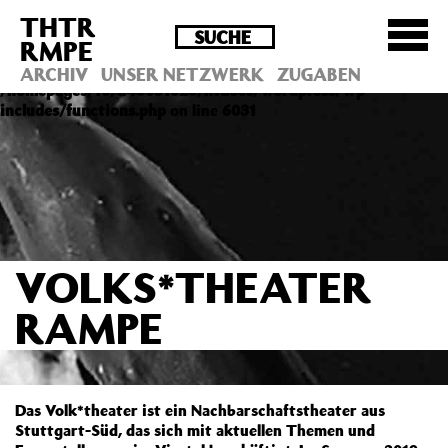
THTR
Deprecated
: Die Funktion post_permalink ist seit
RMPE
Version 4.4.0 veraltet! Verwende stattdessen
get_permalink(). in
ARCHIV
UNSER NETZWERK
ZUGABEN
/homepages/10/d43051023/htdocs/wordpress/wp-
includes/functions.php
on line
6031
VOLKS*THEATER
RAMPE
Das Volk*theater ist ein Nachbarschaftstheater aus
Stuttgart-Süd, das sich mit aktuellen Themen und