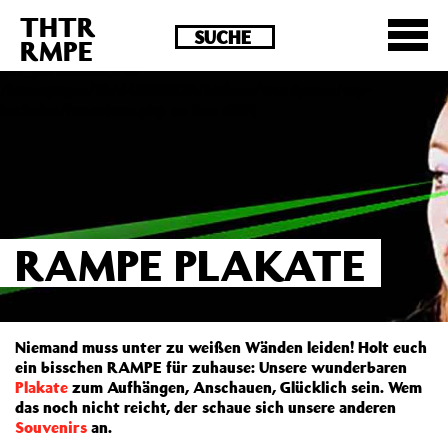
THTR
Deprecated
: Die Funktion post_permalink ist seit
RMPE
Version 4.4.0 veraltet! Verwende stattdessen
get_permalink(). in
/homepages/10/d43051023/htdocs/wordpress/wp-
includes/functions.php
on line
6031
RAMPE PLAKATE
Niemand muss unter zu weißen Wänden leiden! Holt euch
ein bisschen RAMPE für zuhause: Unsere wunderbaren
Plakate
zum Aufhängen, Anschauen, Glücklich sein. Wem
das noch nicht reicht, der schaue sich unsere anderen
Souvenirs
an.