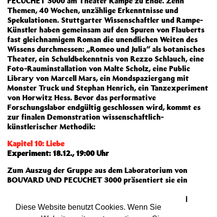
PECUCHET 3000 am Theater Rampe zu Ende. Zehn
Themen, 40 Wochen, unzählige Erkenntnisse und
Spekulationen. Stuttgarter Wissenschaftler und Rampe-
Künstler haben gemeinsam auf den Spuren von Flauberts
fast gleichnamigem Roman die unendlichen Weiten des
Wissens durchmessen: „Romeo und Julia“ als botanisches
Theater, ein Schuldbekenntnis von Rezzo Schlauch, eine
Foto-Rauminstallation von Malte Scholz, eine Public
Library von Marcell Mars, ein Mondspaziergang mit
Monster Truck und Stephan Henrich, ein Tanzexperiment
von Horwitz Hess. Bevor das performative
Forschungslabor endgültig geschlossen wird, kommt es
zur finalen Demonstration wissenschaftlich-
künstlerischer Methodik:
Kapitel 10: Liebe
Experiment: 18.12., 19:00 Uhr
Zum Auszug der Gruppe aus dem Laboratorium von
BOUVARD UND PECUCHET 3000 präsentiert sie ein
Glossar zum Arbeitsprozess zwischen Theater und
Performance, Lektüre und Zitat, Dilettantismus und
Diese Website benutzt Cookies. Wenn Sie
Virtuosität, Bild und Sprache, Gemeinschaft und