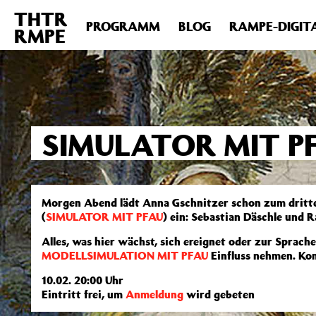
THTR
Deprecated
: Die Funktion post_permalink ist seit Version 4.4
PROGRAMM
BLOG
RAMPE-DIGIT
RMPE
includes/functions.php
on line
6031
SIMULATOR MIT PF
Morgen Abend lädt Anna Gschnitzer schon zum dritten
(
SIMULATOR MIT PFAU
) ein: Sebastian Däschle und 
Alles, was hier wächst, sich ereignet oder zur Sprac
MODELLSIMULATION MIT PFAU
Einfluss nehmen. Kom
10.02. 20:00 Uhr
Eintritt frei, um
Anmeldung
wird gebeten