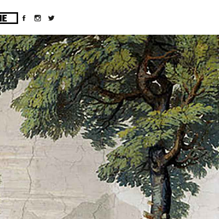
ges/10/d43051023/htdocs/wordpress/wp-