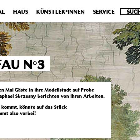
.0 veraltet! Verwende stattdessen get_permalink(). in
/homepa
AL
HAUS
KÜNSTLER*INNEN
SERVICE
AU N°3
 Mal Gäste in ihre Modellstadt auf Probe
Raphael Sbrzesny berichten von ihren Arbeiten.
he kommt, könnte auf das Stück
mt also vorbei!