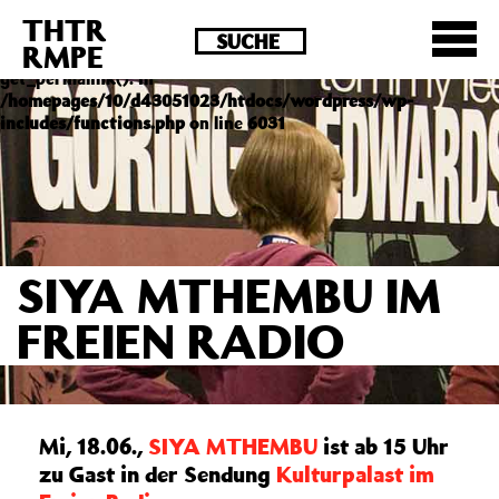
THTR
Deprecated
: Die Funktion post_permalink ist seit
RMPE
Version 4.4.0 veraltet! Verwende stattdessen
get_permalink(). in
/homepages/10/d43051023/htdocs/wordpress/wp-
includes/functions.php
on line
6031
SIYA MTHEMBU IM
FREIEN RADIO
Mi, 18.06.,
SIYA MTHEMBU
ist ab 15 Uhr
zu Gast in der Sendung
Kulturpalast im