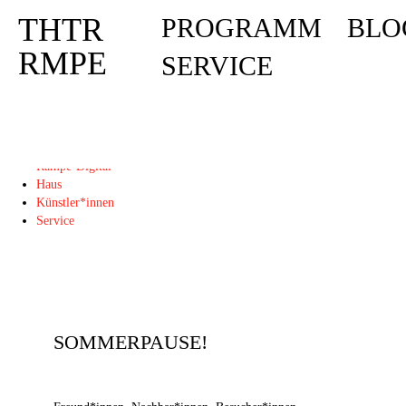
THTR
PROGRAMM
BLO
Deprecated
: Die Funktion post_permalink ist seit Version 4.4.0 veraltet! Verw
THTR
RMPE
SERVICE
RMPE
Programm
Blog
Rampe-Digital
Haus
Künstler*innen
Service
SOMMERPAUSE!