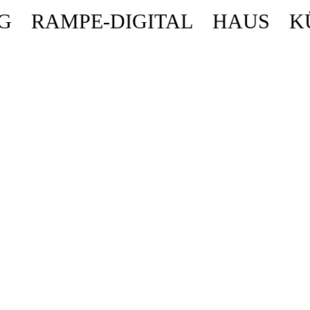
G
RAMPE-DIGITAL
HAUS
K
ende stattdessen get_permalink(). in
/homepages/10/d43051023/htdocs/wordpr