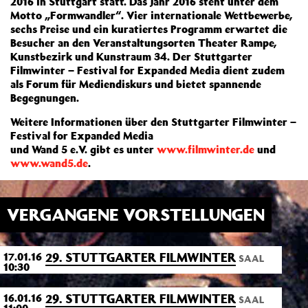
2016 in Stuttgart statt. Das Jahr 2016 steht unter dem
Motto „Formwandler“. Vier internationale Wettbewerbe,
sechs Preise und ein kuratiertes Programm erwartet die
Besucher an den Veranstaltungsorten Theater Rampe,
Kunstbezirk und Kunstraum 34. Der Stuttgarter
Filmwinter – Festival for Expanded Media dient zudem
als Forum für Mediendiskurs und bietet spannende
Begegnungen.
Weitere Informationen über den Stuttgarter Filmwinter –
Festival for Expanded Media
und Wand 5 e.V. gibt es unter
www.filmwinter.de
und
www.wand5.de
.
VERGANGENE VORSTELLUNGEN
29. STUTTGARTER FILMWINTER
17.01.16
SAAL
10:30
29. STUTTGARTER FILMWINTER
16.01.16
SAAL