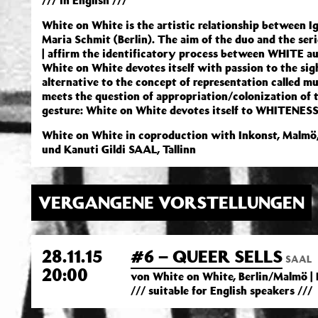
/// in English ///
White on White is the artistic relationship between
Maria Schmit (Berlin). The aim of the duo and the serie
| affirm the identificatory process between WHITE a
White on White devotes itself with passion to the sig
alternative to the concept of representation called mu
meets the question of appropriation/colonization of t
gesture: White on White devotes itself to WHITENESS
White on White in coproduction with Inkonst, Malmö
und Kanuti Gildi SAAL, Tallinn
VERGANGENE VORSTELLUNGEN
28.11.15
#6 – QUEER SELLS
SAAL
20:00
von White on White, Berlin/Malmö |
/// suitable for English speakers ///