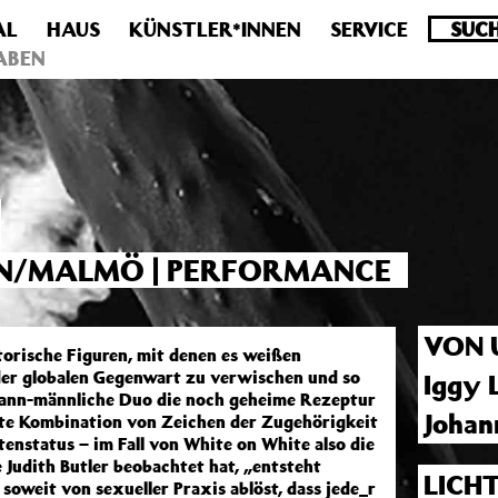
AL
HAUS
KÜNSTLER*INNEN
SERVICE
.0 veraltet! Verwende stattdessen get_permalink(). in
/homepa
ABEN
IN/MALMÖ | PERFORMANCE
VON 
orische Figuren, mit denen es weißen
 der globalen Gegenwart zu verwischen und so
Iggy 
 mann-männliche Duo die noch geheime Rezeptur
Johan
kte Kombination von Zeichen der Zugehörigkeit
enstatus – im Fall von White on White also die
Judith Butler beobachtet hat, „entsteht
LICH
soweit von sexueller Praxis ablöst, dass jede_r