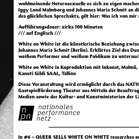
wohlmeinende Heterosexuelle es sich zu eigen mache
Iggy Lond Malmborg und Johannes Maria Schmit an di
des glücklichen Sprechakts, gilt hier: Was ich von mir s
Aufführungsdauer: zirka 100 Minuten
/// auf Englisch ///
White on White ist die künstlerische Beziehung zwi
Johannes Maria Schmit (Berlin). Erklärtes Ziel des Du
weißem Performer und weißem Publikum zu untersuchen 
White on White in Koproduktion mit Inkonst, Malmö,
Kanuti Gildi SAAL, Tallinn
Diese Veranstaltung wird ermöglicht durch das 
Gastspielförderung Theater aus Mitteln der Beauftra
Medien sowie der Kultur- und Kunstministerien der L
In #6 – QUEER SELLS WHITE ON WHITE researches on t