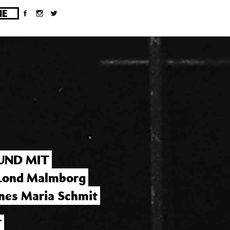
ges/10/d43051023/htdocs/wordpress/wp-
UND MIT
Lond Malmborg
nes Maria Schmit
T