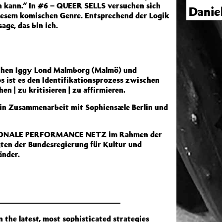
n kann.“ In #6 – QUEER SELLS versuchen sich
Danie
esem komischen Genre. Entsprechend der Logik
age, das bin ich.
schen Iggy Lond Malmborg (Malmö) und
os ist es den Identifikationsprozess zwischen
| zu kritisieren | zu affirmieren.
 in Zusammenarbeit mit Sophiensæle Berlin und
NATIONALE PERFORMANCE NETZ im Rahmen der
gten der Bundesregierung für Kultur und
änder.
he latest, most sophisticated strategies