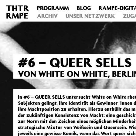
THTR
PROGRAMM
BLOG
RAMPE-DIGIT
Deprecated
: Die Funktion post_permalink ist seit Version 4.4
RMPE
includes/functions.php
ARCHIV
on line
UNSER NETZWERK
6031
ZUG
#6 – QUEER SELLS
VON WHITE ON WHITE, BERL
In #6 – QUEER SELLS untersucht White on White rhet
Subjekten gelingt, ihre Identität als Gewinner_innen
ihre Machtposition zu erhalten. Hierzu enthüllt das
der zukünftigen Konsistenz von Macht: eine geschic
zur Norm mit den Zeichen eines möglichen Minderheit
strategische Mixtur von Weißsein und Queersein. Wie 
jeweils eine gewisse Komik, wenn das Wort queer sich 