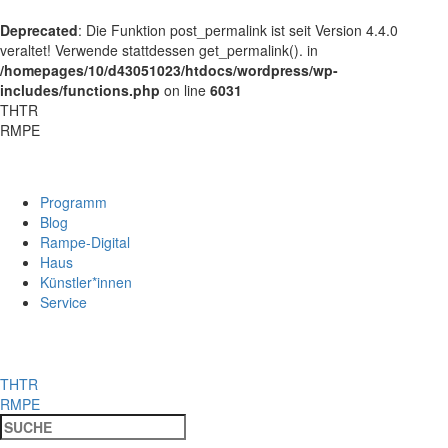
Deprecated
: Die Funktion post_permalink ist seit Version 4.4.0
veraltet! Verwende stattdessen get_permalink(). in
/homepages/10/d43051023/htdocs/wordpress/wp-
includes/functions.php
on line
6031
THTR
RMPE
Programm
Blog
Rampe-Digital
Haus
Künstler*innen
Service
THTR
RMPE