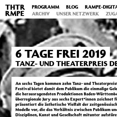
THTR
PROGRAMM
BLOG
RAMPE-DIGIT
Deprecated
: Die Funktion post_permalink ist seit Version 4.4
RMPE
includes/functions.php
ARCHIV
on line
UNSER NETZWERK
6031
ZUG
6 TAGE FREI 2019
TANZ- UND THEATERPREIS 
An sechs Tagen kommen zehn Tanz- und Theaterpreist
Festival bietet damit dem Publikum die einmalige Gele
die herausragendsten Produktionen Baden-Württemberg
überregionale Jury aus sechs Expert*innen zeichnet f
präsentiert die ästhetische Vielfalt der zeitgenössisc
Modelle vor, die das Verhältnis zwischen Publikum u
Disziplinen, Kunst und Gesellschaft mitunter aufstör