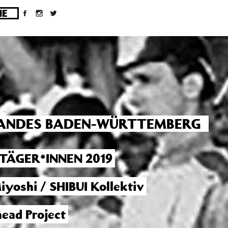
ges/10/d43051023/htdocs/wordpress/wp-
 LANDES BADEN-WÜRTTEMBERG
STÄGER*INNEN 2019
iyoshi / SHIBUI Kollektiv
ead Project