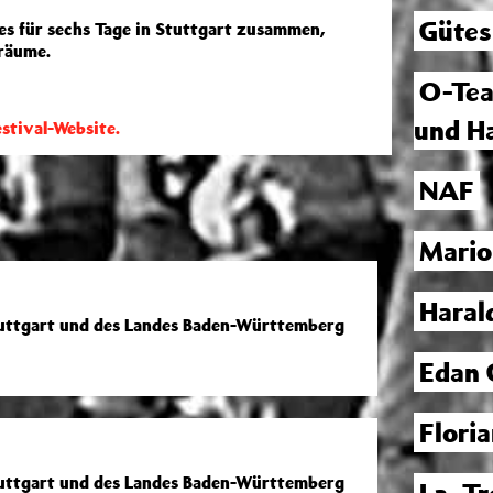
Gütes
des für sechs Tage in Stuttgart zusammen,
kräume.
O-Tea
und H
stival-Website.
NAF
Mario
Hara
tuttgart und des Landes Baden-Württemberg
Edan 
Floria
tuttgart und des Landes Baden-Württemberg