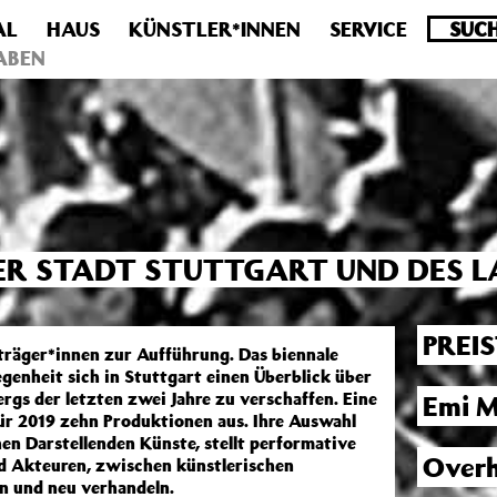
AL
HAUS
KÜNSTLER*INNEN
SERVICE
.0 veraltet! Verwende stattdessen get_permalink(). in
/homepa
ABEN
DER STADT STUTTGART UND DES
PREI
räger*innen zur Aufführung. Das biennale
genheit sich in Stuttgart einen Überblick über
s der letzten zwei Jahre zu verschaffen. Eine
Emi M
ür 2019 zehn Produktionen aus. Ihre Auswahl
hen Darstellenden Künste, stellt performative
Overh
nd Akteuren, zwischen künstlerischen
en und neu verhandeln.