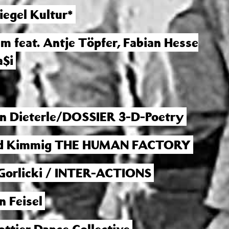
iegel Kultur*
m feat. Antje Töpfer, Fabian Hesse
a$i
n Dieterle/DOSSIER 3-D-Poetry
ld Kimmig THE HUMAN FACTORY
Gorlicki
/ INTER-ACTIONS
n Feisel