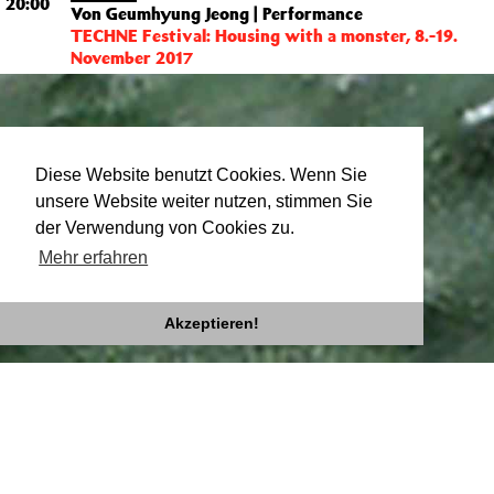
20:00
Von Geumhyung Jeong | Performance
TECHNE Festival: Housing with a monster, 8.-19.
November 2017
VON
Diese Website benutzt Cookies. Wenn Sie
unsere Website weiter nutzen, stimmen Sie
GEUMHYUNG JEONG
der Verwendung von Cookies zu.
Mehr erfahren
Akzeptieren!
Impressum
Datenschutz
Newsletter
facebook
twitter
instagram