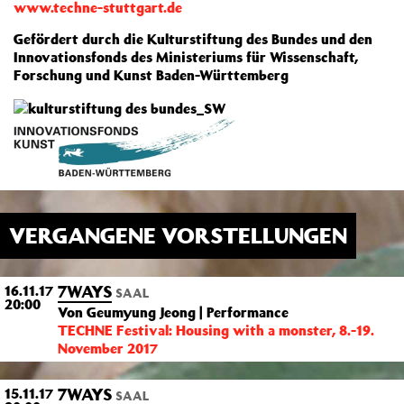
www.techne-stuttgart.de
Gefördert durch die Kulturstiftung des Bundes und den
Innovationsfonds des Ministeriums für Wissenschaft,
Forschung und Kunst Baden-Württemberg
VERGANGENE VORSTELLUNGEN
7WAYS
16.11.17
SAAL
20:00
Von Geumyung Jeong | Performance
TECHNE Festival: Housing with a monster, 8.-19.
November 2017
7WAYS
15.11.17
SAAL