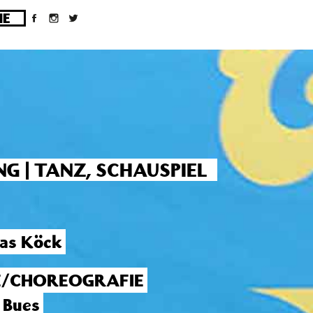
ges/10/d43051023/htdocs/wordpress/wp-
G | TANZ, SCHAUSPIEL
as Köck
E/CHOREOGRAFIE
 Bues