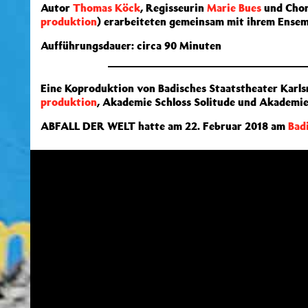
Autor
Thomas Köck
, Regisseurin
Marie Bues
und Chor
produktion
) erarbeiteten gemeinsam mit ihrem Ensem
Aufführungsdauer: circa 90 Minuten
Eine Koproduktion von Badisches Staatstheater Karl
produktion
, Akademie Schloss Solitude und Akademi
ABFALL DER WELT hatte am 22. Februar 2018 am
Bad