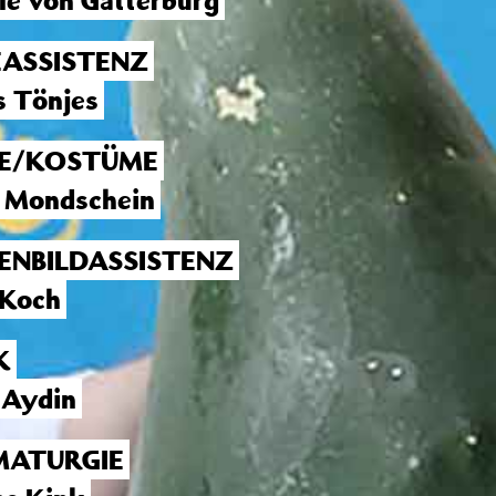
lle von Gatterburg
EASSISTENZ
s Tönjes
E/KOSTÜME
 Mondschein
ENBILDASSISTENZ
 Koch
K
 Aydin
ATURGIE