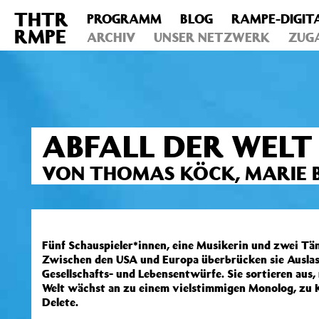
THTR
PROGRAMM
BLOG
RAMPE-DIGIT
Deprecated
: Die Funktion post_permalink ist seit Version 4.4
RMPE
includes/functions.php
ARCHIV
on line
UNSER NETZWERK
6031
ZUG
ABFALL DER WELT
VON THOMAS KÖCK, MARIE BU
Fünf Schauspieler*innen, eine Musikerin und zwei Tän
Zwischen den USA und Europa überbrücken sie Auslass
Gesellschafts- und Lebensentwürfe. Sie sortieren aus,
Welt wächst an zu einem vielstimmigen Monolog, zu
Delete.