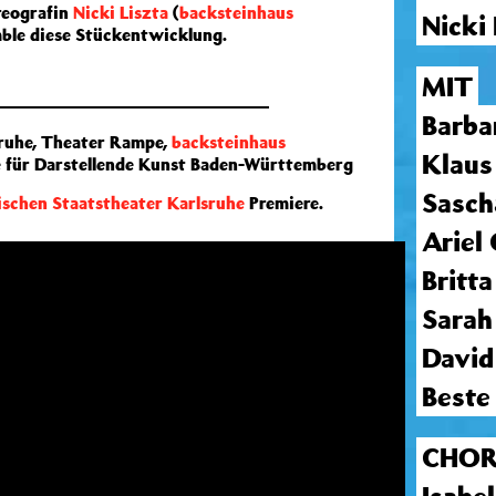
eografin
Nicki Liszta
(
backsteinhaus
Nicki 
ble diese Stückentwicklung.
MIT
Barba
sruhe, Theater Rampe,
backsteinhaus
Klaus
e für Darstellende Kunst Baden-Württemberg
Sasch
ischen Staatstheater Karlsruhe
Premiere.
Ariel
Britt
Sarah
David
Beste
CHOR