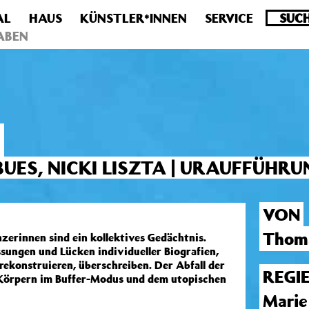
AL
HAUS
KÜNSTLER*INNEN
SERVICE
.0 veraltet! Verwende stattdessen get_permalink(). in
/homepa
ABEN
ES, NICKI LISZTA | URAUFFÜHRUN
VON
Thom
zerinnen sind ein kollektives Gedächtnis.
ungen und Lücken individueller Biografien,
 rekonstruieren, überschreiben. Der Abfall der
REGI
 Körpern im Buffer-Modus und dem utopischen
Marie