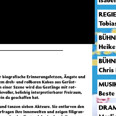
Isabe
REGI
Tobia
BÜHN
Heike
BÜHN
Chris
er biografische Erinnerungsfetzen, Ängste und
nem dreh- und rollbaren Kubus aus Gerüst-
MUSI
n einer Szene wird das Gestänge mit rot-
Beste
voller, beliebig interpretierbarer Freiraum,
n da geschaffen hat.
DRAM
 und tanzen sieben Akteure. Sie entlarven den
rfragen ihre Innenwelten und zeigen filigran-