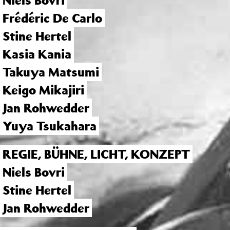
Niels Bovri
Frédéric De Carlo
Stine Hertel
Kasia Kania
Takuya Matsumi
Keigo Mikajiri
Jan Rohwedder
Yuya Tsukahara
REGIE, BÜHNE, LICHT, KONZEPT
Niels Bovri
Stine Hertel
Jan Rohwedder