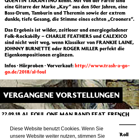
QUENTIN TARANTINO kennt. Mit von der Partie sind
eine Gitarre der Marke „Kay“ aus den 50er Jahren, eine
Bass-Drum, Tamburin und Theremin sowie der extrem
dunkle, tiefe Gesang, die Stimme eines echten „Crooners“.
Das Ergebnis ist wilder, zeitloser und energiegeladener
Folk-Rockabilly – CHARLIE FEATHERS und CALEXICO
sind nicht weit weg, wenn Klassiker von FRANKIE LAINE,
JOHNNY BURNETTE oder ROGER MILLER perfekt die
Eigenkompositionen ergänzen.
Infos · Hörproben · Vorverkauf:
http://www.trash-a-go-
go.de/2018/al-foul
VERGANGENE VORSTELLUNGEN
AL FOUL ONE MAN BAND FEAT. FRENCH
22.09.18
21:00
TOURIST
RAKETE
Diese Website benutzt Cookies. Wenn Sie
Authentic American Folk, Primitive Rock’n’Roll
unsere Website weiter nutzen, stimmen Sie