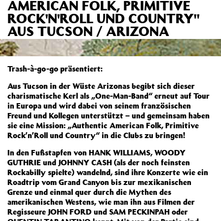
AMERICAN FOLK, PRIMITIVE
ROCK'N'ROLL UND COUNTRY"
AUS TUCSON / ARIZONA
Trash-à-go-go präsentiert:
Aus Tucson in der Wüste Arizonas begibt sich dieser
charismatische Kerl als „One-Man-Band“ erneut auf Tour
in Europa und wird dabei von seinem französischen
Freund und Kollegen unterstützt – und gemeinsam haben
sie eine Mission: „Authentic American Folk, Primitive
Rock’n’Roll und Country“ in die Clubs zu bringen!
In den Fußstapfen von HANK WILLIAMS, WOODY
GUTHRIE und JOHNNY CASH (als der noch feinsten
Rockabilly spielte) wandelnd, sind ihre Konzerte wie ein
Roadtrip vom Grand Canyon bis zur mexikanischen
Grenze und einmal quer durch die Mythen des
amerikanischen Westens, wie man ihn aus Filmen der
Regisseure JOHN FORD und SAM PECKINPAH oder