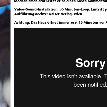
Mechanismen erarbeitet er so einen bösen Kommentar 
Video-Sound-Installation: 35 Minuten-Loop, Eintritt 
Aufführungsrechte: Kaiser Verlag, Wien
Achtung: Das Haus öffnet immer erst 15 Minuten vor Ö