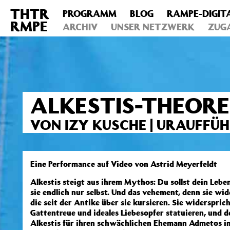
THTR
PROGRAMM
BLOG
RAMPE-DIGIT
Deprecated
: Die Funktion post_permalink ist seit Version 4.4
RMPE
includes/functions.php
ARCHIV
on line
UNSER NETZWERK
6031
ZUG
ALKESTIS-THEOR
VON IZY KUSCHE | URAUFFÜ
Eine Performance auf Video von Astrid Meyerfeldt
Alkestis steigt aus ihrem Mythos: Du sollst dein Lebe
sie endlich nur selbst. Und das vehement, denn sie wid
die seit der Antike über sie kursieren. Sie widerspricht
Gattentreue und ideales Liebesopfer statuieren, und de
Alkestis für ihren schwächlichen Ehemann Admetos in