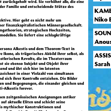
 zurückgeholt wird. Sie verhöhnt alle, die eine
der Familie und entscheidende Stütze des
KAME
Niko 
tive. Hier geht es nicht mehr um
er finanzkapitalistischen Männergesellschaft.
ungstheorien, strategischen Hochzeiten,
SOU
dellen. Sie liefert eine schlagkräftige
Anous
 Persona Alkestis und dem Theorem-Text in
Ikone, als trügerisches Abbild ihrer selbst, als
ASSI
ünstlerischen Revolte, die im Theaterraum
Sarah
ist sie ebenso Subjekt und Objekt ihrer
end und übt sich hier im latenten
eichnet in einer Vielzahl von simultanen
d sich ihrer Kontrolle entziehen. Die Bilder
en und Begegnungen, die einander gleichen und
-Alkestis forever.
inen zeitgenössischen Aneignungen antiker
auf aktuelle Eliten und schickt seine
nis mythischer Konstruktionen und