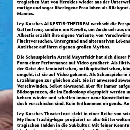
tragischen Mut von Herakles wieder aus der Unterwelt
mutige und sogar überlegene Frau loben als Rückgrat 
Mannes.
Izy Kusches ALKESTIS-THEOREM wechselt die Perspek
Gattentreue, sondern um Revolte, um Ausbruch aus ein
Alkestis erzählt ihre eigene Variante, von Verschwör
Fluchtversuchen, Untergrund und alternativen Lebensmo
Antithese auf ihren eigenen großen Mythos.
Die Schauspielerin Astrid Meyerfeldt hat sich dieser
Form einer Performance auf Video genähert. Als fiktive 
der Geist der feministischen, antikapitalistischen, k
umgeht, ist sie auf Video gebannt. Als Schauspielerin 
Erzählungen zur gleichen Zeit. Sie ist anwesend abwes
Verschwinden. Selbst abwesend, aber für immer aufgez
Bildsequenzen, die im Endlosloop abgespielt werden un
kehren wieder und schaffen immer neue Konstellation
doch verschieden sind. Kein Entkommen nirgends. Anti
Izy Kusches Theatertext steht in einer Reihe von se
Mythen: Trashig-leger projiziert er alte Götterwelten 
tragischen Helden in die Subkultur. Mit feiner Kennt