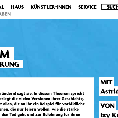
AL
HAUS
KÜNSTLER*INNEN
SERVICE
.0 veraltet! Verwende stattdessen get_permalink(). in
/homepa
ABEN
EM
HRUNG
MIT
Astri
n ändern! sagt sie. In diesem Theorem spricht
erlegt die vielen Versionen ihrer Geschichte,
 allen, die an ihr ein Beispiel für vorbildliche
VON
nen, die nur feiern wollen, wie die starke
Izy K
 den Tod geht und zur Belohnung für ihren