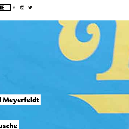
ges/10/d43051023/htdocs/wordpress/wp-
d Meyerfeldt
usche