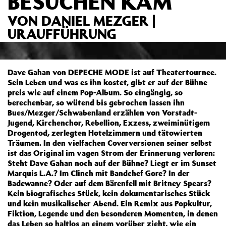
BESUCHEN KAM
VON DANIEL MEZGER |
URAUFFÜHRUNG
Dave Gahan von DEPECHE MODE ist auf Theatertournee.
Sein Leben und was es ihn kostet, gibt er auf der Bühne
preis wie auf einem Pop-Album. So eingängig, so
berechenbar, so wütend bis gebrochen lassen ihn
Bues/Mezger/Schwabenland erzählen von Vorstadt-
Jugend, Kirchenchor, Rebellion, Exzess, zweiminütigem
Drogentod, zerlegten Hotelzimmern und tätowierten
Träumen. In den vielfachen Coverversionen seiner selbst
ist das Original im vagen Strom der Erinnerung verloren:
Steht Dave Gahan noch auf der Bühne? Liegt er im Sunset
Marquis L.A.? Im Clinch mit Bandchef Gore? In der
Badewanne? Oder auf dem Bärenfell mit Britney Spears?
Kein biografisches Stück, kein dokumentarisches Stück
und kein musikalischer Abend. Ein Remix aus Popkultur,
Fiktion, Legende und den besonderen Momenten, in denen
das Leben so haltlos an einem vorüber zieht, wie ein