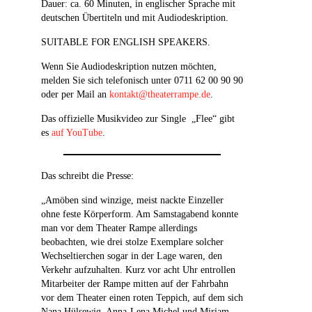
Dauer: ca. 60 Minuten, in englischer Sprache mit
deutschen Übertiteln und mit Audiodeskription.
SUITABLE FOR ENGLISH SPEAKERS.
Wenn Sie Audiodeskription nutzen möchten,
melden Sie sich telefonisch unter 0711 62 00 90 90
oder per Mail an
kontakt@theaterrampe.de
.
Das offizielle Musikvideo zur Single „Flee“ gibt
es
auf YouTube
.
Das schreibt die Presse:
„Amöben sind winzige, meist nackte Einzeller
ohne feste Körperform. Am Samstagabend konnte
man vor dem Theater Rampe allerdings
beobachten, wie drei stolze Exemplare solcher
Wechseltierchen sogar in der Lage waren, den
Verkehr aufzuhalten. Kurz vor acht Uhr entrollen
Mitarbeiter der Rampe mitten auf der Fahrbahn
vor dem Theater einen roten Teppich, auf dem sich
Nana Hülsewig, Anna-Lena Michel und Miriam