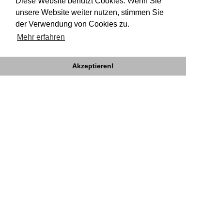
PRODUKTIONSASSISTENZ
Diese Website benutzt Cookies. Wenn Sie
unsere Website weiter nutzen, stimmen Sie
Pudel Unlimited
der Verwendung von Cookies zu.
Mehr erfahren
Akzeptieren!