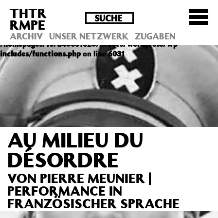
THTR
Deprecated
: Die Funktion post_permalink ist seit
RMPE
Version 4.4.0 veraltet! Verwende stattdessen
get_permalink(). in
ARCHIV
UNSER NETZWERK
ZUGABEN
/homepages/10/d43051023/htdocs/wordpress/wp-
includes/functions.php
on line
6031
AU MILIEU DU
DÉSORDRE
VON PIERRE MEUNIER |
PERFORMANCE IN
FRANZÖSISCHER SPRACHE