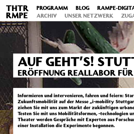
THTR
PROGRAMM
BLOG
RAMPE-DIGIT
Deprecated
: Die Funktion post_permalink ist seit Version 4.4
RMPE
includes/functions.php
ARCHIV
on line
UNSER NETZWERK
6031
ZUG
AUF GEHT’S! STU
ERÖFFNUNG REALLABOR FÜR
Informieren und intervenieren, fahren und feiern: Sta
Zukunftsmobilität auf der Messe „i-mobility Stuttga
ziehen Sie mit uns zum Markt der zukünftigen urbane
Testen Sie mit uns Mobilitätsformen, -technologien u
Theater werden Gespräche mit Experten aus Forschun
einer Installation die Experimente begonnen.