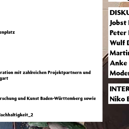
DISK
Jobst
Peter
enplatz
Wulf 
Marti
Anke 
Moder
ration mit zahlreichen Projektpartnern und
gart
INTE
Niko 
Forschung und Kunst Baden-Württemberg sowie