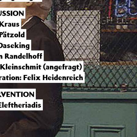
USSION
 Kraus
 Pätzold
Daseking
n Randelhoff
Kleinschmit (angefragt)
ation: Felix Heidenreich
RVENTION
Eleftheriadis