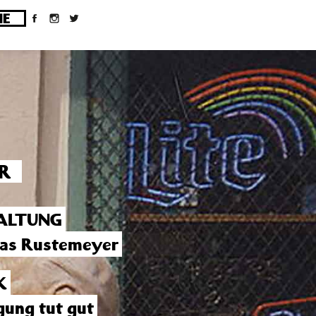
ges/10/d43051023/htdocs/wordpress/wp-
R
ALTUNG
as Rustemeyer
K
ung tut gut