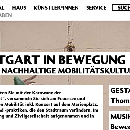
AL
HAUS
KÜNSTLER*INNEN
SERVICE
.0 veraltet! Verwende stattdessen get_permalink(). in
/homepa
ABEN
TTGART IN BEWEGUNG
 NACHHALTIGE MOBILITÄTSKULTU
GEST
rten Sie mit der Karawane der
rt“, versammeln Sie sich am Feuersee und
Thom
n Mobilität inkl. Konzert auf dem Marienplatz.
nd -praktiken, die den Stadtraum verändern. Im
MUSI
g und Zivilgesellschaft aufgenommen und in
Beweg