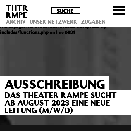
THTR
Deprecated
: Die Funktion post_permalink ist seit
RMPE
Version 4.4.0 veraltet! Verwende stattdessen
get_permalink(). in
ARCHIV
UNSER NETZWERK
ZUGABEN
/homepages/10/d43051023/htdocs/wordpress/wp-
includes/functions.php
on line
6031
AUSSCHREIBUNG
DAS THEATER RAMPE SUCHT
AB AUGUST 2023 EINE NEUE
LEITUNG (M/W/D)