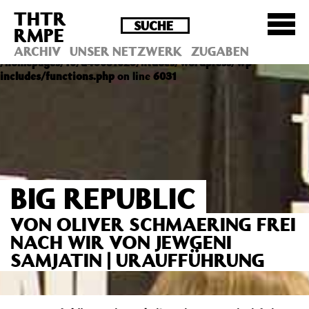
THTR
Deprecated
: Die Funktion post_permalink ist seit
RMPE
Version 4.4.0 veraltet! Verwende stattdessen
get_permalink(). in
ARCHIV
UNSER NETZWERK
ZUGABEN
/homepages/10/d43051023/htdocs/wordpress/wp-
includes/functions.php
on line
6031
BIG REPUBLIC
VON OLIVER SCHMAERING FREI
NACH WIR VON JEWGENI
SAMJATIN | URAUFFÜHRUNG