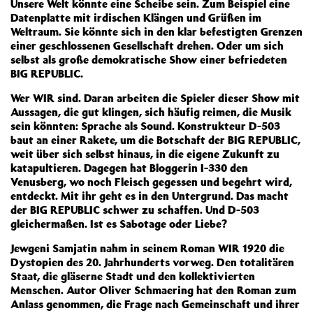
Unsere Welt könnte eine Scheibe sein. Zum Beispiel eine
Datenplatte mit irdischen Klängen und Grüßen im
Weltraum. Sie könnte sich in den klar befestigten Grenzen
einer geschlossenen Gesellschaft drehen. Oder um sich
selbst als große demokratische Show einer befriedeten
BIG REPUBLIC.
Wer WIR sind. Daran arbeiten die Spieler dieser Show mit
Aussagen, die gut klingen, sich häufig reimen, die Musik
sein könnten: Sprache als Sound. Konstrukteur D-503
baut an einer Rakete, um die Botschaft der BIG REPUBLIC,
weit über sich selbst hinaus, in die eigene Zukunft zu
katapultieren. Dagegen hat Bloggerin I-330 den
Venusberg, wo noch Fleisch gegessen und begehrt wird,
entdeckt. Mit ihr geht es in den Untergrund. Das macht
der BIG REPUBLIC schwer zu schaffen. Und D-503
gleichermaßen. Ist es Sabotage oder Liebe?
Jewgeni Samjatin nahm in seinem Roman WIR 1920 die
Dystopien des 20. Jahrhunderts vorweg. Den totalitären
Staat, die gläserne Stadt und den kollektivierten
Menschen. Autor Oliver Schmaering hat den Roman zum
Anlass genommen, die Frage nach Gemeinschaft und ihrer