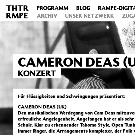
THTR
PROGRAMM
BLOG
RAMPE-DIGIT
Deprecated
: Die Funktion post_permalink ist seit Version 4.4
RMPE
includes/functions.php
ARCHIV
on line
UNSER NETZWERK
6031
ZUG
CAMERON DEAS (U
KONZERT
Für Flüssigkeiten und Schwingungen präsentiert:
CAMERON DEAS (UK)
Den musikalischen Werdegang von Cam Deas mitzuverf
erfreuliche Angelegenheit. Angefangen hat er als sehr
Schule. Klar zu erkennender Takoma Style, Open Tuni
immer länger, die Arrangements komplexer, der Folk 