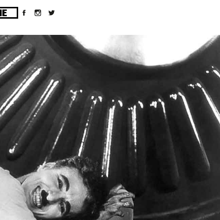
ges/10/d43051023/htdocs/wordpress/wp-