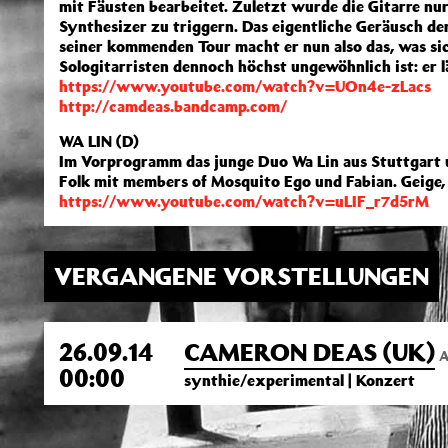
mit Fäusten bearbeitet. Zuletzt wurde die Gitarre n
Synthesizer zu triggern. Das eigentliche Geräusch 
seiner kommenden Tour macht er nun also das, was sic
Sologitarristen dennoch höchst ungewöhnlich ist: er l
https://www.youtube.com/watch?v=UOn4e-zLacs
http://camdeas.bandcamp.com/
WA LIN (D)
Im Vorprogramm das junge Duo Wa Lin aus Stuttgart u
Folk mit members of Mosquito Ego und Fabian. Geige, 
https://www.youtube.com/watch?v=uLIF_r7d5rM
VERGANGENE VORSTELLUNGEN
26.09.14
CAMERON DEAS (UK)
A
00:00
synthie/experimental | Konzert