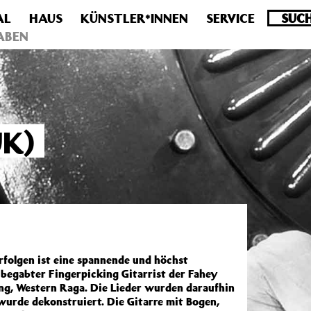
AL
HAUS
KÜNSTLER*INNEN
SERVICE
.0 veraltet! Verwende stattdessen get_permalink(). in
/homepa
ABEN
K)
olgen ist eine spannende und höchst
 begabter Fingerpicking Gitarrist der Fahey
ng, Western Raga. Die Lieder wurden daraufhin
wurde dekonstruiert. Die Gitarre mit Bogen,