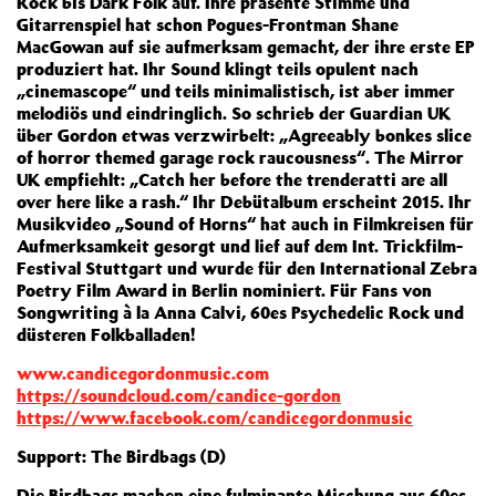
Rock bis Dark Folk auf. Ihre präsente Stimme und
Gitarrenspiel hat schon Pogues-Frontman Shane
MacGowan auf sie aufmerksam gemacht, der ihre erste EP
produziert hat. Ihr Sound klingt teils opulent nach
„cinemascope“ und teils minimalistisch, ist aber immer
melodiös und eindringlich. So schrieb der Guardian UK
über Gordon etwas verzwirbelt: „Agreeably bonkes slice
of horror themed garage rock raucousness“. The Mirror
UK empfiehlt: „Catch her before the trenderatti are all
over here like a rash.“ Ihr Debütalbum erscheint 2015. Ihr
Musikvideo „Sound of Horns“ hat auch in Filmkreisen für
Aufmerksamkeit gesorgt und lief auf dem Int. Trickfilm-
Festival Stuttgart und wurde für den International Zebra
Poetry Film Award in Berlin nominiert. Für Fans von
Songwriting à la Anna Calvi, 60es Psychedelic Rock und
düsteren Folkballaden!
www.candicegordonmusic.com
https://soundcloud.com/candice-gordon
https://www.facebook.com/candicegordonmusic
Support: The Birdbags (D)
Die Birdbags machen eine fulminante Mischung aus 60es