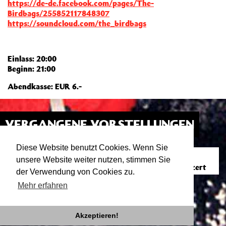
https://de-de.facebook.com/pages/The-
Birdbags/255852117848307
https://soundcloud.com/the_birdbags
Einlass: 20:00
Beginn: 21:00
Abendkasse: EUR 6.-
VERGANGENE VORSTELLUNGEN
Diese Website benutzt Cookies. Wenn Sie
CANDICE GORDON (IRL)
12.03.15
RAKETE
unsere Website weiter nutzen, stimmen Sie
21:00
Grizzly Folk / Kraut Beat / Spektakel | Konzert
der Verwendung von Cookies zu.
Mehr erfahren
Akzeptieren!