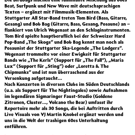
Beat, Surfpunk und New Wave mit deutschsprachigen
Texten – ergänzt mit Filmmusik-Elementen. Als
Stuttgarter All Star-Band treten Tom Bird (Bass, Gitarre,
Gesang) und Bob Bag (Gitarre, Bass, Gesang, Posaune) an –
flankiert von Ulrich Wegenast an den Schlaginstrumenten.
Tom Bird spielte hauptberuflich bei der Schweizer Hard
Pop-Band „The Skogs“ und Bob Bag kennt man noch als
Posaunist der Stuttgarter Ska-Legende „The Lodgers“.
Wegenast trommelte vor einer Ewigkeit für Stuttgarter
Bands wie „The Kerls“ (Support für „The Fall“), „Maria
Lux“ (Support für „Sting“) oder „Loretta & The
Chipmunks“ und ist nun überraschend aus der
Versenkung aufgetaucht…
Nach Konzerten in diversen Clubs im Süden Deutschlands
(u.a. als Support für The Nightingales) sowie Aufnahmen
im legendären Sigmaringer Faust-Studio (Goldene
Zitronen, Cluster…, Volcano the Bear) umfasst ihr
Repertoire mehr als 30 Songs, die bei Auftritten durch
Live Visuals von VJ Martin Knobel ergänzt werden und
uns in die Welt der trashigen 60es Unterhaltung
entführen.