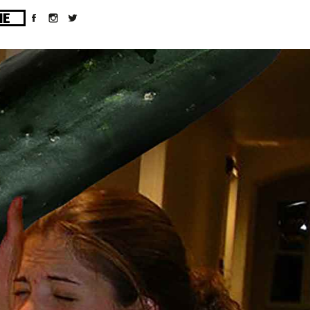
ges/10/d43051023/htdocs/wordpress/wp-