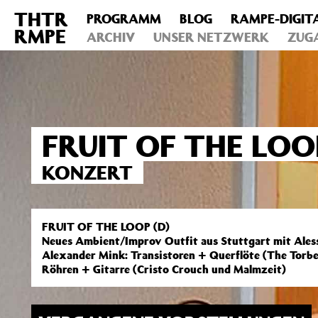
THTR
PROGRAMM
BLOG
RAMPE-DIGIT
Deprecated
: Die Funktion post_permalink ist seit Version 4.4
RMPE
includes/functions.php
ARCHIV
on line
UNSER NETZWERK
6031
ZUG
FRUIT OF THE LOOP
KONZERT
FRUIT OF THE LOOP (D)
Neues Ambient/Improv Outfit aus Stuttgart mit Ale
Alexander Mink: Transistoren + Querflöte (The Torbe
Röhren + Gitarre (Cristo Crouch und Malmzeit)