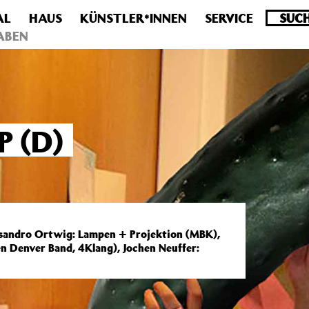
AL
HAUS
KÜNSTLER*INNEN
SERVICE
.0 veraltet! Verwende stattdessen get_permalink(). in
/homepa
ABEN
 (D)
ssandro Ortwig: Lampen + Projektion (MBK),
n Denver Band, 4Klang), Jochen Neuffer: