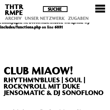
THTR
Deprecated
: Die Funktion post_permalink ist seit
RMPE
Version 4.4.0 veraltet! Verwende stattdessen
get_permalink(). in
ARCHIV
UNSER NETZWERK
ZUGABEN
/homepages/10/d43051023/htdocs/wordpress/wp-
includes/functions.php
on line
6031
CLUB MIAOW!
RHYTHM'N'BLUES | SOUL |
ROCK'N'ROLL MIT DUKE
JENSOMATIC & DJ SONOFLONO