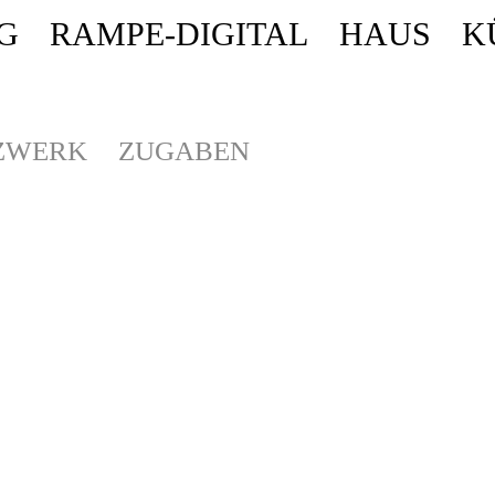
G
RAMPE-DIGITAL
HAUS
K
ende stattdessen get_permalink(). in
/homepages/10/d43051023/htdocs/wordpr
ZWERK
ZUGABEN