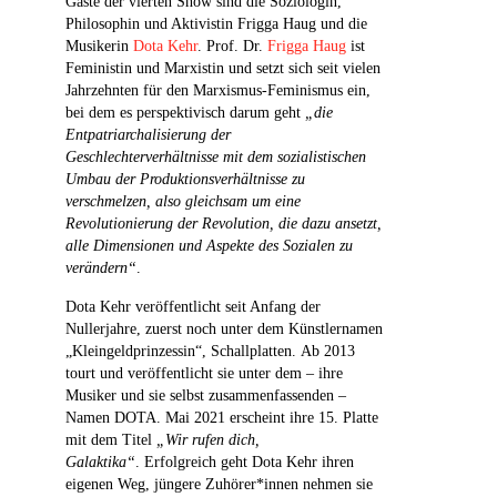
Gäste der vierten Show sind die Soziologin,
Philosophin und Aktivistin Frigga Haug und die
Musikerin
Dota Kehr
. Prof. Dr.
Frigga Haug
ist
Feministin und Marxistin und setzt sich seit vielen
Jahrzehnten für den Marxismus-Feminismus ein,
bei dem es perspektivisch darum geht
„die
Entpatriarchalisierung der
Geschlechterverhältnisse mit dem sozialistischen
Umbau der Produktionsverhältnisse zu
verschmelzen, also gleichsam um eine
Revolutionierung der Revolution, die dazu ansetzt,
alle Dimensionen und Aspekte des Sozialen zu
verändern“
.
Dota Kehr veröffentlicht seit Anfang der
Nullerjahre, zuerst noch unter dem Künstlernamen
„Kleingeldprinzessin“, Schallplatten. Ab 2013
tourt und veröffentlicht sie unter dem – ihre
Musiker und sie selbst zusammenfassenden –
Namen DOTA. Mai 2021 erscheint ihre 15. Platte
mit dem Titel
„Wir rufen dich,
Galaktika“
. Erfolgreich geht Dota Kehr ihren
eigenen Weg, jüngere Zuhörer*innen nehmen sie