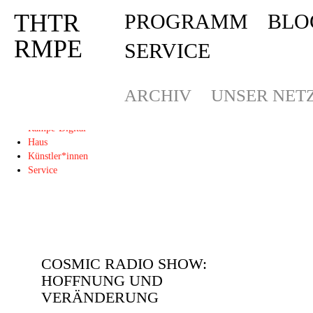
THTR
PROGRAMM
BLO
Deprecated
: Die Funktion post_permalink ist seit Version 4.4.0 veraltet! Verw
THTR
RMPE
SERVICE
RMPE
ARCHIV
UNSER NET
Programm
Blog
Rampe-Digital
Haus
Künstler*innen
Service
COSMIC RADIO SHOW:
HOFFNUNG UND
VERÄNDERUNG